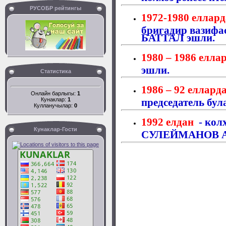
РУСОБР рейтингы
1972-1980 еллар
бригадир вазиф
БАТТАЛ эшли.
1980 – 1986 елла
эшли.
Статистика
1986 – 92 еллард
Онлайн барлыгы:
1
Кунаклар:
1
председатель бул
Кулланучылар:
0
1992 елдан
- колх
Кунаклар-Гости
СУЛЕЙМАНОВ АЗ