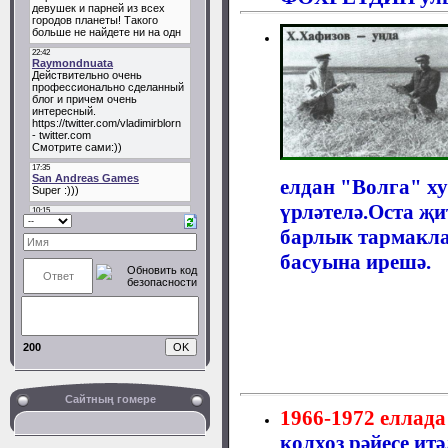
елдан "Волга" х
үрләтелә.Оста җи
барлык тармакл
басуына ирешә.
200
Сайтның гомере
1966-1972 еллад
колхоз рәйесе итә