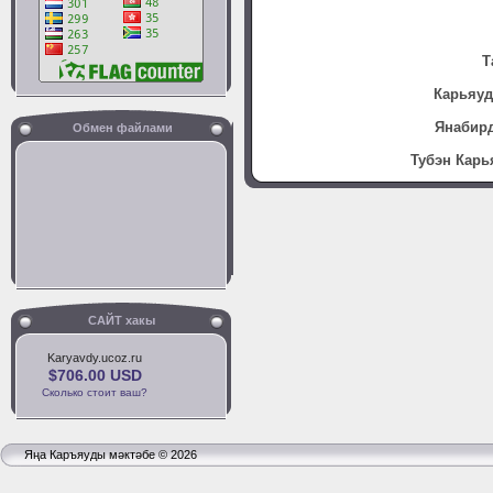
Т
Карьяуд
Янабирд
Обмен файлами
Тубэн Карь
САЙТ хакы
Karyavdy.ucoz.ru
$706.00 USD
Сколько стоит ваш?
Яңа Каръяуды мәктәбе © 2026