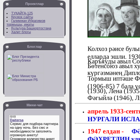
Проектлар
ТУКАЙГА-125
Кружок сайты
Галимжан Ибрагимов
тормышы, ижаты
Культура Башкортостана
Халит блогы
Блоглар
Колхоз рәисе булы
елларда эшли. 193
Каръяуды авыл Со
Бөтенсоюз авыл х
күргәзмәнең Дипло
Тормыш иптәше Фа
(1906-85) 7 бала ү
(1930), Лена (1935
Фәгыйлә (1946), Л
Мини-чат
апрель 1933-сент
НУРГАЛИ ИСЛА
1947 елдан -
ФӘ
ФӘХРЕТДИН ул