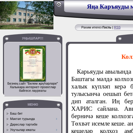
Яңа Каръяуды м
Рәхим итегез
Гость
|
RSS
УҢЫШЛАР!!!
Кол
Карьяуды авылында к
Баштагы мәлдә колхоз
Безнең сайт "Белем җәүһәрләре"
халык күпләп керә 
Халыкара интернет-проектлар
бәйгесе лауреаты
тулысынча оешып бет
дип аталган. Иң б
МЕНЮ
ХАРИС сайлана. Авы
Баш бит
берничә кеше колхоз
Мәктәп турында
Төхвәт исемле кеше. а
Дәресләр тәртибе
кешеләр колхоз ам
Укучылар ижаты