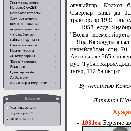
Укытучылар иҗаты
агулыйлар. Колхоз б
Методик САНДЫК
Сыерлар саны да 12 
Мәкаләләр каталогы
тракторлар 1936 нчы е
Электрон дневник
Видео фотоклиплар
1958 елда Яңабирд
Аудиоматериаллар
"Волга" исемен йөрет
Фотоальбомнар
Сайтыбыз дуслары
Яңа Карьяуды авылын
Сайтлар каталогы
инкыйлабтан соң 70 
Мәктәп Форумы
Авылда әле 365 ләп кеш
Авыллар тарихы
"Волга" хужалыгы
рус. Түбән Карьяудыда
Якташлар
татар, 112 башкорт.
Кунаклар китабы
Ял бүлмәсе
Ата-аналарга-Родителям
Бу хәтирәләр Кама
Бүлекләр
Латыпов Шахе
Укытучыларга
[43]
Хуҗал
Укучыларга
[15]
Конкурслар
[18]
1931ел
-
Беренче а