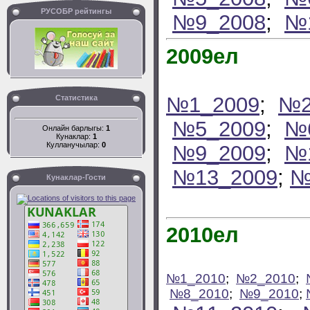
РУСОБР рейтингы
№9_2008
;
№
2009ел
№1_2009
;
№2
Статистика
№5_2009
;
№
Онлайн барлыгы:
1
Кунаклар:
1
Кулланучылар:
0
№9_2009
;
№
№13_2009
;
№
Кунаклар-Гости
2010ел
№1_2010
;
№2_2010
;
№8_2010
;
№9_2010
;