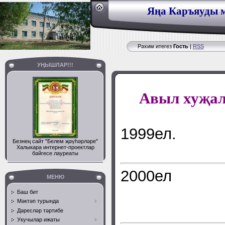
Яңа Каръяуды м
Рәхим итегез
Гость
|
RSS
УҢЫШЛАР!!!
Авыл хуҗал
1999ел.
Безнең сайт "Белем җәүһәрләре"
Халыкара интернет-проектлар
бәйгесе лауреаты
2000ел
МЕНЮ
Баш бит
Мәктәп турында
Дәресләр тәртибе
Укучылар ижаты