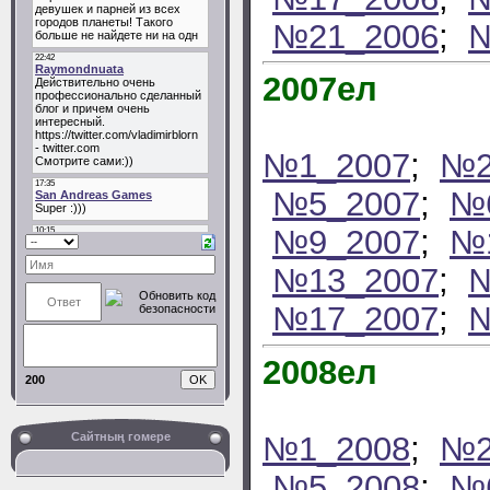
№21_2006
;
№
2007ел
№1_2007
;
№2
№5_2007
;
№
№9_2007
;
№
№13_2007
;
№
№17_2007
;
№
2008ел
200
№1_2008
;
№2
Сайтның гомере
№5_2008
;
№