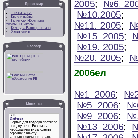
2005
;
№6. 20
Проектлар
№10.2005
;
ТУКАЙГА-125
Кружок сайты
Галимжан Ибрагимов
№11. 2005
;
№
тормышы, ижаты
Культура Башкортостана
Халит блогы
№15. 2005
;
№
№19. 2005
;
Блоглар
№20. 2005
;
№
2006ел
№1_2006
;
№2
№5_2006
;
№
Мини-чат
№9_2006
;
№
№13_2006
;
№
№17_2006
;
№