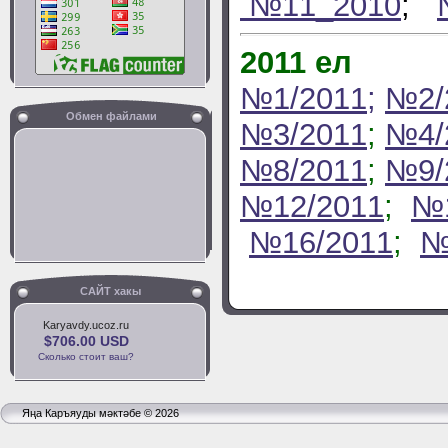
№11_2010
;
2011 ел
№1/2011;
№2/
Обмен файлами
№3/2011
;
№4/
№8/2011
;
№9/
№12/2011
;
№1
№16/2011
;
№
САЙТ хакы
Karyavdy.ucoz.ru
$706.00 USD
Сколько стоит ваш?
Яңа Каръяуды мәктәбе © 2026