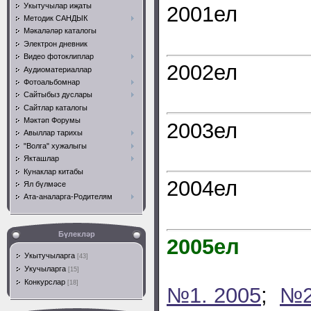
Укытучылар иҗаты
2001ел
Методик САНДЫК
Мәкаләләр каталогы
Электрон дневник
Видео фотоклиплар
2002ел
Аудиоматериаллар
Фотоальбомнар
Сайтыбыз дуслары
Сайтлар каталогы
Мәктәп Форумы
2003ел
Авыллар тарихы
"Волга" хужалыгы
Якташлар
Кунаклар китабы
2004ел
Ял бүлмәсе
Ата-аналарга-Родителям
Бүлекләр
2005ел
Укытучыларга
[43]
Укучыларга
[15]
Конкурслар
[18]
№1. 2005
;
№2