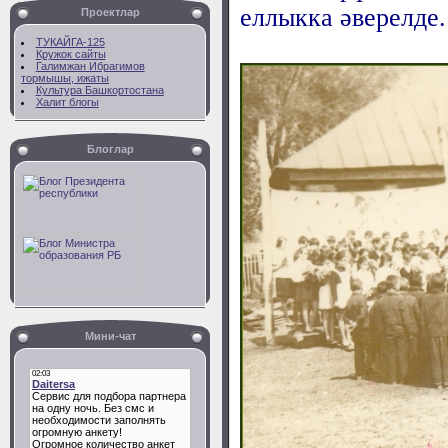
еллыкка әверелде.
Проектлар
ТУКАЙГА-125
Кружок сайты
Галимжан Ибрагимов
тормышы, ижаты
Культура Башкортостана
Халит блогы
Блоглар
Мини-чат