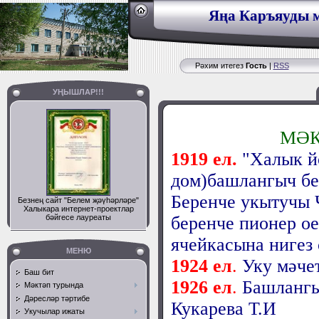
Яңа Каръяуды м
Рәхим итегез
Гость
|
RSS
УҢЫШЛАР!!!
МӘК
1919 ел.
"Халык й
дом)башлангыч бе
Беренче укытучы 
Безнең сайт "Белем җәүһәрләре"
Халыкара интернет-проектлар
бәйгесе лауреаты
беренче пионер о
ячейкасына нигез
МЕНЮ
1924 ел
.
Уку мәчет
Баш бит
1926 ел
.
Башлангы
Мәктәп турында
Дәресләр тәртибе
Кукарева Т.И
Укучылар ижаты