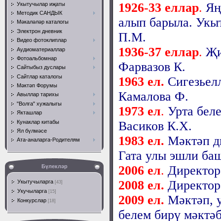
1926-33 еллар
.
Яң
Укытучылар иҗаты
Методик САНДЫК
алып барыла. Укыт
Мәкаләләр каталогы
Электрон дневник
П.М.
Видео фотоклиплар
1936-37 еллар
.
Җи
Аудиоматериаллар
Фотоальбомнар
Фарвазов К.
Сайтыбыз дуслары
Сайтлар каталогы
1963 ел.
Сигезьел
Мәктәп Форумы
Камалова Ф.
Авыллар тарихы
"Волга" хужалыгы
1973 ел
.
Урта беле
Якташлар
Кунаклар китабы
Васиков К.Х.
Ял бүлмәсе
1983 ел.
Мәктәп д
Ата-аналарга-Родителям
Гата улы эшли ба
Бүлекләр
2006 ел
.
Директор
2008 ел.
Директор
Укытучыларга
[43]
Укучыларга
[15]
2009 ел.
Мәктәп, у
Конкурслар
[18]
белем бирү мәктәб