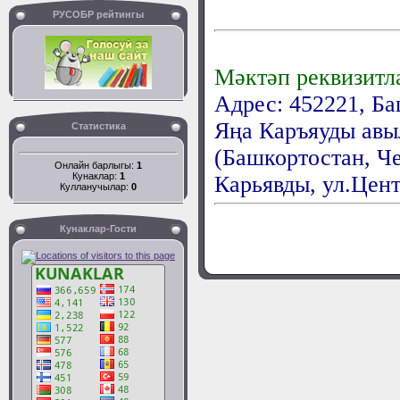
РУСОБР рейтингы
Мәктәп реквизитл
Адрес: 452221, Б
Яңа Каръяуды авыл
Статистика
(Башкортостан, Ч
Онлайн барлыгы:
1
Кунаклар:
1
Карьявды, ул.Цент
Кулланучылар:
0
Кунаклар-Гости