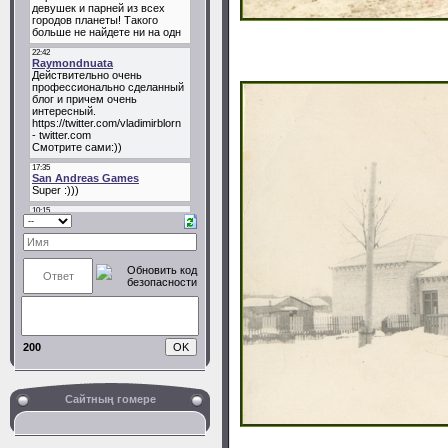
200
Сайтның гомере