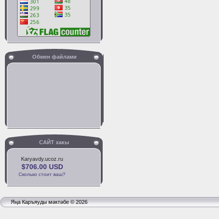
Обмен файлами
САЙТ хакы
Karyavdy.ucoz.ru
$706.00 USD
Сколько стоит ваш?
Яңа Каръяуды мәктәбе © 2026