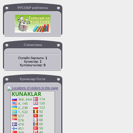
РУСОБР рейтингы
Статистика
Онлайн барлыгы:
1
Кунаклар:
1
Кулланучылар:
0
Кунаклар-Гости