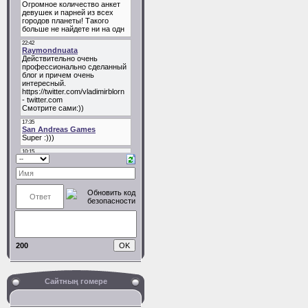
200
Сайтның гомере