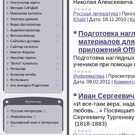
Николая Алексеевича 
Укытучылар иҗаты
Методик САНДЫК
Русская литература
|
Просм
Мәкаләләр каталогы
Khalit
|
Дата:
18.11.2010
|
Ко
Электрон дневник
Видео фотоклиплар
Аудиоматериаллар
Подготовка наг
Фотоальбомнар
материалов для
Сайтыбыз дуслары
Сайтлар каталогы
приложений Offi
Мәктәп Форумы
Подготовка наглядных
Авыллар тарихы
учеников при помощи 
"Волга" хужалыгы
Якташлар
Кунаклар китабы
Информатика
|
Просмотров
Ял бүлмәсе
Дата:
08.02.2011
|
Коммента
Ата-аналарга-Родителям
Иван Сергеевич
Бүлекләр
«И все-таки вера, над
любовь…» Посвящаетс
Русская литература
[2]
Сергеевичу Тургеневу
Информатика
[2]
(1818-1883)
Башкирский язык и литература
[1]