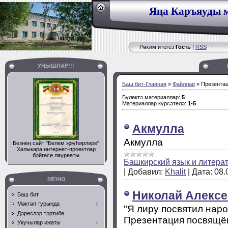
Яңа Каръяуды м
Рәхим итегез
Гость
|
RSS
УҢЫШЛАР!!!
Баш бит-Главная
»
Файллар
» Презента
Бүлектә материаллар
:
5
Материаллар күрсәтелә
:
1-5
Акмулла
Акмулла
Безнең сайт "Белем җәүһәрләре"
Халыкара интернет-проектлар
бәйгесе лауреаты
Башкирский язык и литера
|
Добавил:
Khalit
|
Дата:
08.
МЕНЮ
Николай Алексе
Баш бит
Мәктәп турында
"Я лиру посвятил народ
Дәресләр тәртибе
Презентация посвящён
Укучылар ижаты