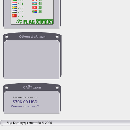
Обмен файлами
САЙТ хакы
Karyavdy.ucoz.ru
$706.00 USD
Сколько стоит ваш?
Яңа Каръяуды мәктәбе © 2026